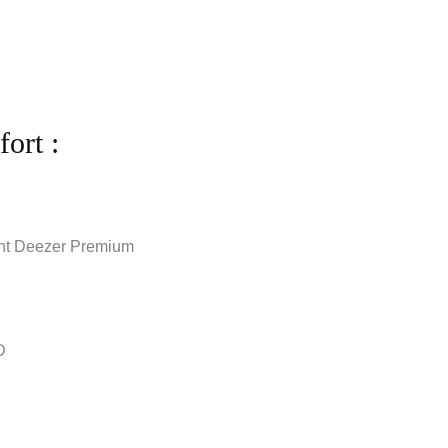
fort :
nt Deezer Premium
D